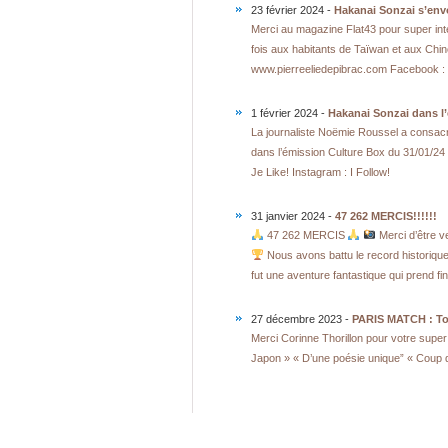
23 février 2024 -
Hakanai Sonzai s’envo
Merci au magazine Flat43 pour super int
fois aux habitants de Taïwan et aux Chinois
www.pierreeliedepibrac.com Facebook : J
1 février 2024 -
Hakanai Sonzai dans l
La journaliste Noëmie Roussel a consacr
dans l’émission Culture Box du 31/01/24 
Je Like! Instagram : I Follow!
31 janvier 2024 -
47 262 MERCIS!!!!!!
47 262 MERCIS
Merci d’être 
Nous avons battu le record historiqu
fut une aventure fantastique qui prend f
27 décembre 2023 -
PARIS MATCH : To
Merci Corinne Thorillon pour votre super
Japon » « D’une poésie unique” « Coup d