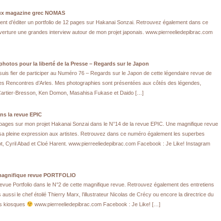
ueux magazine grec NOMAS
nt d’éditer un portfolio de 12 pages sur Hakanai Sonzai. Retrouvez également dans ce
ouverture une grandes interview autour de mon projet japonais. www.pierreeliedepibrac.com
photos pour la liberté de la Presse – Regards sur le Japon
 suis fier de participer au Numéro 76 – Regards sur le Japon de cette légendaire revue de
des Rencontres d’Arles. Mes photographies sont présentées aux côtés des légendes,
 Cartier-Bresson, Ken Domon, Masahisa Fukase et Daido […]
ns la revue EPIC
 pages sur mon projet Hakanai Sonzai dans le N°14 de la revue EPIC. Une magnifique revue
 sa pleine expression aux artistes. Retrouvez dans ce numéro également les superbes
ot, Cyril Abad et Cloé Harent. www.pierreeliedepibrac.com Facebook : Je Like! Instagram
 magnifique revue PORTFOLIO
evue Portfolio dans le N°2 de cette magnifique revue. Retrouvez également des entretiens
 aussi le chef étoilé Thierry Marx, l’illustrateur Nicolas de Crécy ou encore la directrice du
os kiosques
www.pierreeliedepibrac.com Facebook : Je Like! […]