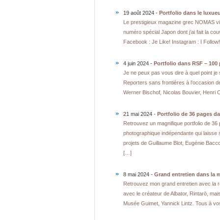
19 août 2024 -
Portfolio dans le lux
Le prestigieux magazine grec NOMAS vie
numéro spécial Japon dont j’ai fait la c
Facebook : Je Like! Instagram : I Follow!
4 juin 2024 -
Portfolio dans RSF – 100 
Je ne peux pas vous dire à quel point je
Reporters sans frontières à l’occasion 
Werner Bischof, Nicolas Bouvier, Henri
21 mai 2024 -
Portfolio de 36 pages da
Retrouvez un magnifique portfolio de 36
photographique indépendante qui laisse
projets de Guillaume Blot, Eugénie Bacc
[…]
8 mai 2024 -
Grand entretien dans la
Retrouvez mon grand entretien avec la r
avec le créateur de Albator, Rintarō, mais
Musée Guimet, Yannick Lintz. Tous à v