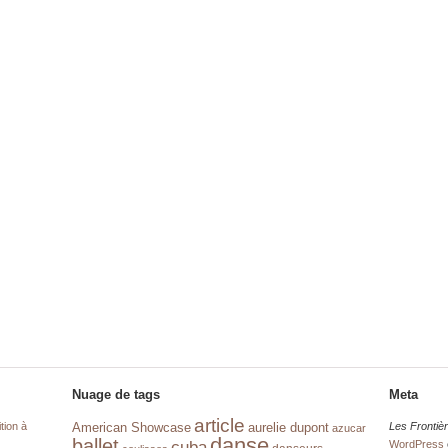
Nuage de tags
Meta
article
tion à
aurelie dupont
Les Frontiè
American Showcase
azucar
danse
ballet
cuba
WordPress