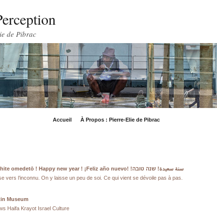
Perception
ie de Pibrac
Accueil
À Propos : Pierre-Elie de Pibrac
Bonne année! Akemashite omedetō ! Happy new year ! ¡Feliz año nuevo! !سنة سعيدة! שנה טובה
vers l’inconnu. On y laisse un peu de soi. Ce qui vient se dévoile pas à pas.
otin Museum
s Haifa Krayot Israel Culture