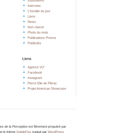
Expositions
Interview
L'insolite du jour
Liens
News
Non classé
Photo du mois
Publications Presse
Publicités
Liens
Agence VU'
Facebook
Instagram
Pierre-Elie de Pibrac
Projet American Showcase
res de la Perception
est fièrement propulsé par
et le thème
SubtleFlux
traduit par
WordPress