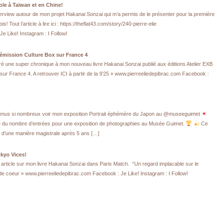
le à Taïwan et en Chine!
erview autour de mon projet Hakanai Sonzai qui m’a permis de le présenter pour la première
! Tout l’article à lire ici : https://theflat43.com/story/240-pierre-elie
e Like! Instagram : I Follow!
’émission Culture Box sur France 4
é une super chronique à mon nouveau livre Hakanai Sonzai publié aux éditions Atelier EXB
sur France 4. A retrouver ICI à partir de la 9’25 » www.pierreeliedepibrac.com Facebook :
venus si nombreux voir mon exposition Portrait éphémère du Japon au @museeguimet
e du nombre d’entrées pour une exposition de photographies au Musée Guimet.
Ce
in d’une manière magistrale après 5 ans […]
kyo Vices!
 article sur mon livre Hakanai Sonzai dans Paris Match. “Un regard implacable sur le
e coeur » www.pierreeliedepibrac.com Facebook : Je Like! Instagram : I Follow!