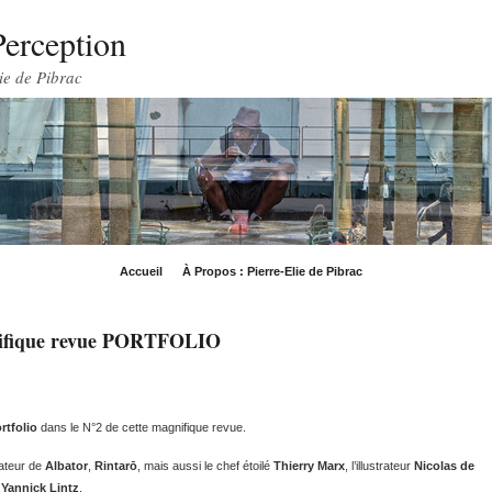
Perception
ie de Pibrac
Accueil
À Propos : Pierre-Elie de Pibrac
gnifique revue PORTFOLIO
rtfolio
dans le N°2 de cette magnifique revue.
éateur de
Albator
,
Rintarō
, mais aussi le chef étoilé
Thierry Marx
, l’illustrateur
Nicolas de
,
Yannick Lintz
.