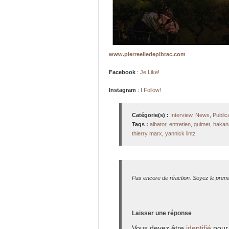
www.pierreeliedepibrac.com
Facebook
:
Je Like!
Instagram
:
I Follow!
Catégorie(s) :
Interview
,
News
,
Public
Tags :
albator
,
entretien
,
guimet
,
hakan
thierry marx
,
yannick lintz
Pas encore de réaction. Soyez le premi
Laisser une réponse
Vous devez être
identifié
pour 