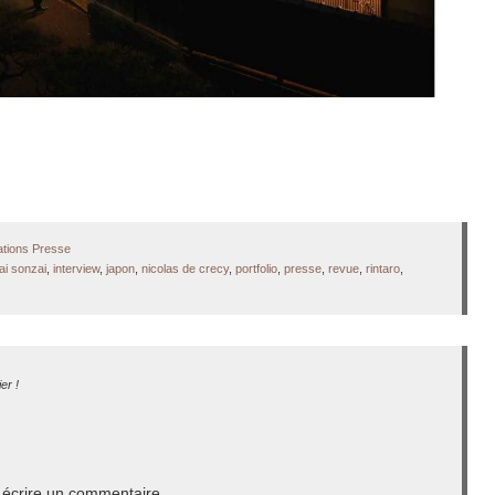
ations Presse
ai sonzai
,
interview
,
japon
,
nicolas de crecy
,
portfolio
,
presse
,
revue
,
rintaro
,
er !
écrire un commentaire.