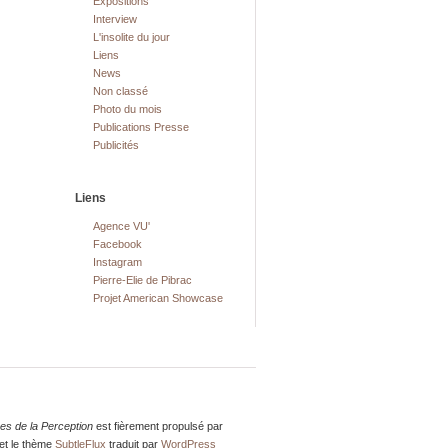
Expositions
Interview
L'insolite du jour
Liens
News
Non classé
Photo du mois
Publications Presse
Publicités
Liens
Agence VU'
Facebook
Instagram
Pierre-Elie de Pibrac
Projet American Showcase
res de la Perception
est fièrement propulsé par
et le thème
SubtleFlux
traduit par
WordPress