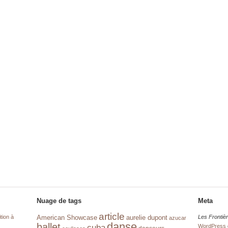
Nuage de tags
Meta
article
tion à
aurelie dupont
Les Frontiè
American Showcase
azucar
danse
ballet
cuba
WordPress