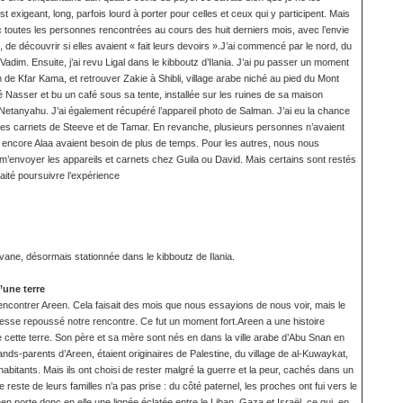
 exigeant, long, parfois lourd à porter pour celles et ceux qui y participent. Mais
ec toutes les personnes rencontrées au cours des huit derniers mois, avec l’envie
it, de découvrir si elles avaient « fait leurs devoirs ».J’ai commencé par le nord, du
s Vadim. Ensuite, j’ai revu Ligal dans le kibboutz d’Ilania. J’ai pu passer un moment
de Kfar Kama, et retrouver Zakie à Shibli, village arabe niché au pied du Mont
é Nasser et bu un café sous sa tente, installée sur les ruines de sa maison
etanyahu. J’ai également récupéré l’appareil photo de Salman. J’ai eu la chance
les carnets de Steeve et de Tamar. En revanche, plusieurs personnes n’avaient
 encore Alaa avaient besoin de plus de temps. Pour les autres, nous nous
m’envoyer les appareils et carnets chez Guila ou David. Mais certains sont restés
aité poursuivre l’expérience
ane, désormais stationnée dans le kibboutz de Ilania.
’une terre
rencontrer Areen. Cela faisait des mois que nous essayions de nous voir, mais le
esse repoussé notre rencontre. Ce fut un moment fort.Areen a une histoire
de cette terre. Son père et sa mère sont nés en dans la ville arabe d’Abu Snan en
rands-parents d’Areen, étaient originaires de Palestine, du village de al-Kuwaykat,
habitants. Mais ils ont choisi de rester malgré la guerre et la peur, cachés dans un
e reste de leurs familles n’a pas prise : du côté paternel, les proches ont fui vers le
en porte donc en elle une lignée éclatée entre le Liban, Gaza et Israël, ce qui, en