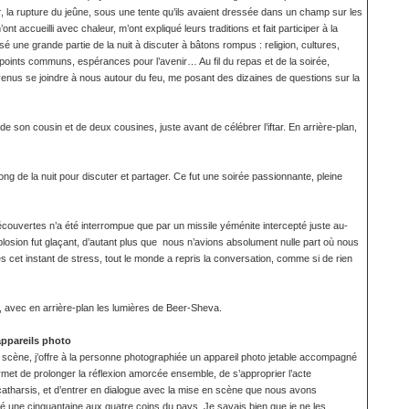
r
, la rupture du jeûne, sous une tente qu’ils avaient dressée dans un champ sur les
ont accueilli avec chaleur, m’ont expliqué leurs traditions et fait participer à la
une grande partie de la nuit à discuter à bâtons rompus : religion, cultures,
points communs, espérances pour l’avenir… Au fil du repas et de la soirée,
enus se joindre à nous autour du feu, me posant des dizaines de questions sur la
 son cousin et de deux cousines, juste avant de célébrer l’iftar. En arrière-plan,
 long de la nuit pour discuter et partager. Ce fut une soirée passionnante, pleine
écouvertes n’a été interrompue que par un missile yéménite intercepté juste au-
plosion fut glaçant, d’autant plus que nous n’avions absolument nulle part où nous
s cet instant de stress, tout le monde a repris la conversation, comme si de rien
 avec en arrière-plan les lumières de Beer-Sheva.
appareils photo
 scène, j’offre à la personne photographiée un appareil photo jetable accompagné
rmet de prolonger la réflexion amorcée ensemble, de s’approprier l’acte
tharsis, et d’entrer en dialogue avec la mise en scène que nous avons
né une cinquantaine aux quatre coins du pays. Je savais bien que je ne les