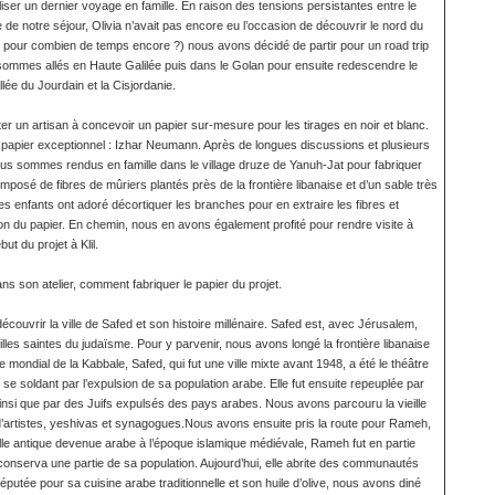
ser un dernier voyage en famille. En raison des tensions persistantes entre le
e de notre séjour, Olivia n’avait pas encore eu l’occasion de découvrir le nord du
s pour combien de temps encore ?) nous avons décidé de partir pour un road trip
sommes allés en Haute Galilée puis dans le Golan pour ensuite redescendre le
lée du Jourdain et la Cisjordanie.
ter un artisan à concevoir un papier sur-mesure pour les tirages en noir et blanc.
de papier exceptionnel : Izhar Neumann. Après de longues discussions et plusieurs
nous sommes rendus en famille dans le village druze de Yanuh-Jat pour fabriquer
omposé de fibres de mûriers plantés près de la frontière libanaise et d’un sable très
es enfants ont adoré décortiquer les branches pour en extraire les fibres et
ion du papier. En chemin, nous en avons également profité pour rendre visite à
t du projet à Klil.
 son atelier, comment fabriquer le papier du projet.
découvrir la ville de Safed et son histoire millénaire. Safed est, avec Jérusalem,
illes saintes du judaïsme. Pour y parvenir, nous avons longé la frontière libanaise
 mondial de la Kabbale, Safed, qui fut une ville mixte avant 1948, a été le théâtre
se soldant par l’expulsion de sa population arabe. Elle fut ensuite repeuplée par
nsi que par des Juifs expulsés des pays arabes. Nous avons parcouru la vieille
s d’artistes, yeshivas et synagogues.Nous avons ensuite pris la route pour Rameh,
ille antique devenue arabe à l’époque islamique médiévale, Rameh fut en partie
conserva une partie de sa population. Aujourd’hui, elle abrite des communautés
utée pour sa cuisine arabe traditionnelle et son huile d’olive, nous avons diné