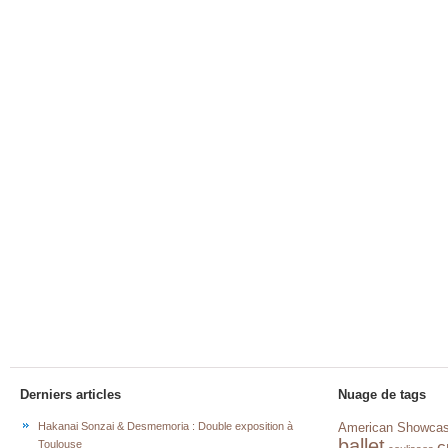
Derniers articles
Nuage de tags
Hakanai Sonzai & Desmemoria : Double exposition à
American Showca
ballet
c
Toulouse