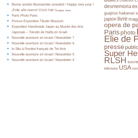
coulisses
Bonne année! Akemashite omedetō ! Happy new year !
ex
desmemoria
¡Feliz año nuevo! !سنة سعيدة! שנה טובה
hakanai s
guajiros
Paris Photo Paris
livre
japon
mag
Presse Exposition Tikotin Museum
opera de pa
Exposition Handmade Japan au Musée des Arts
Paris
photo
Japonais – Tokotin de Haïfa en Israël
Elie de 
Nouvelle aventure en Israel / Newsletter 7
Nouvelle aventure en Israel / Newsletter 6
presse
publi
In Situ à l’Institut français de Tel-Aviv
Super He
Nouvelle aventure en Israel / Newsletter 5
RLSH
Nouvelle aventure en Israel / Newsletter 4
sucr
USA
télévision
ver