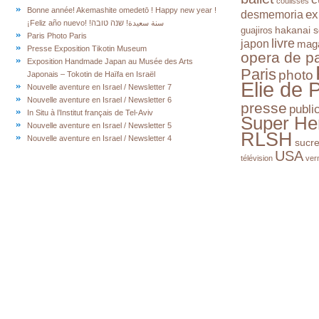
coulisses
Bonne année! Akemashite omedetō ! Happy new year !
ex
desmemoria
¡Feliz año nuevo! !سنة سعيدة! שנה טובה
hakanai s
guajiros
Paris Photo Paris
livre
japon
mag
Presse Exposition Tikotin Museum
opera de pa
Exposition Handmade Japan au Musée des Arts
Paris
photo
Japonais – Tokotin de Haïfa en Israël
Elie de 
Nouvelle aventure en Israel / Newsletter 7
Nouvelle aventure en Israel / Newsletter 6
presse
publi
In Situ à l’Institut français de Tel-Aviv
Super He
Nouvelle aventure en Israel / Newsletter 5
RLSH
Nouvelle aventure en Israel / Newsletter 4
sucr
USA
télévision
ver