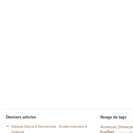
Derniers articles
Nuage de tags
Hakanai Sonzai & Desmemoria : Double exposition à
American Showca
ballet
c
Toulouse