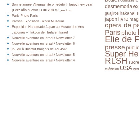
coulisses
Bonne année! Akemashite omedetō ! Happy new year !
ex
desmemoria
¡Feliz año nuevo! !سنة سعيدة! שנה טובה
hakanai s
guajiros
Paris Photo Paris
livre
japon
mag
Presse Exposition Tikotin Museum
opera de pa
Exposition Handmade Japan au Musée des Arts
Paris
photo
Japonais – Tokotin de Haïfa en Israël
Elie de 
Nouvelle aventure en Israel / Newsletter 7
Nouvelle aventure en Israel / Newsletter 6
presse
publi
In Situ à l’Institut français de Tel-Aviv
Super He
Nouvelle aventure en Israel / Newsletter 5
RLSH
Nouvelle aventure en Israel / Newsletter 4
sucr
USA
télévision
ver