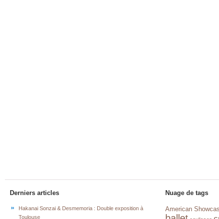
Derniers articles
Nuage de tags
Hakanai Sonzai & Desmemoria : Double exposition à
American Showca
ballet
c
Toulouse