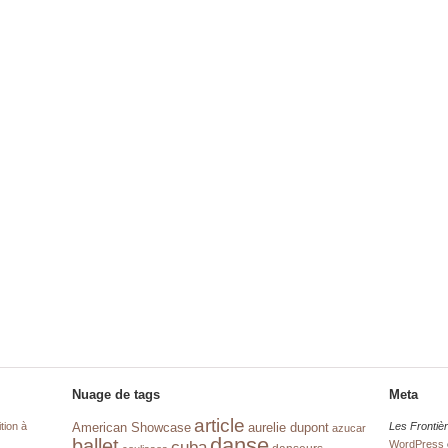
Nuage de tags
Meta
article
tion à
aurelie dupont
Les Frontiè
American Showcase
azucar
danse
ballet
cuba
WordPress