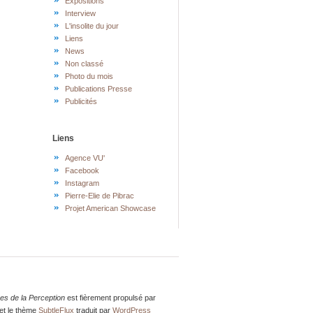
Expositions
Interview
L'insolite du jour
Liens
News
Non classé
Photo du mois
Publications Presse
Publicités
Liens
Agence VU'
Facebook
Instagram
Pierre-Elie de Pibrac
Projet American Showcase
res de la Perception
est fièrement propulsé par
et le thème
SubtleFlux
traduit par
WordPress