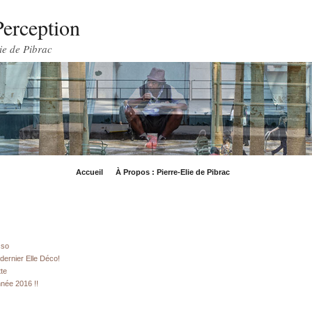
Perception
ie de Pibrac
Accueil
À Propos : Pierre-Elie de Pibrac
sso
dernier Elle Déco!
tte
née 2016 !!