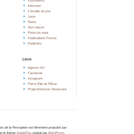
Expositions
Interview
L'insolite du jour
Liens
News
Non classé
Photo du mois
Publications Presse
Publicités
Liens
Agence VU'
Facebook
Instagram
Pierre-Elie de Pibrac
Projet American Showcase
res de la Perception
est fièrement propulsé par
et le thème
SubtleFlux
traduit par
WordPress