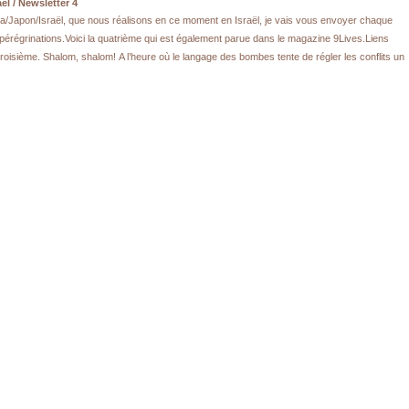
el / Newsletter 4
Cuba/Japon/Israël, que nous réalisons en ce moment en Israël, je vais vous envoyer chaque
pérégrinations.Voici la quatrième qui est également parue dans le magazine 9Lives.Liens
troisième. Shalom, shalom! A l’heure où le langage des bombes tente de régler les conflits un