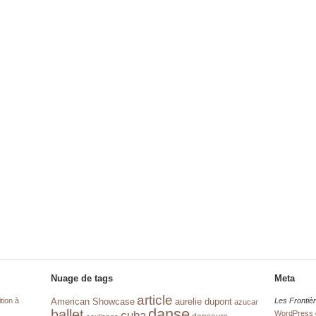
Nuage de tags
Meta
article
tion à
aurelie dupont
Les Frontiè
American Showcase
azucar
danse
ballet
cuba
WordPress