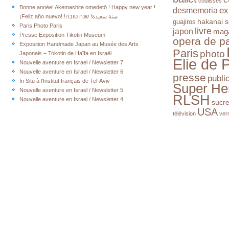
coulisses
Bonne année! Akemashite omedetō ! Happy new year !
ex
desmemoria
¡Feliz año nuevo! !سنة سعيدة! שנה טובה
hakanai s
guajiros
Paris Photo Paris
livre
japon
mag
Presse Exposition Tikotin Museum
opera de pa
Exposition Handmade Japan au Musée des Arts
Paris
photo
Japonais – Tokotin de Haïfa en Israël
Elie de 
Nouvelle aventure en Israel / Newsletter 7
Nouvelle aventure en Israel / Newsletter 6
presse
publi
In Situ à l’Institut français de Tel-Aviv
Super He
Nouvelle aventure en Israel / Newsletter 5
RLSH
Nouvelle aventure en Israel / Newsletter 4
sucr
USA
télévision
ver