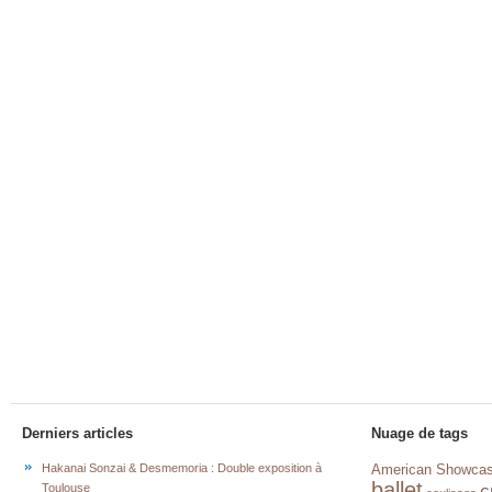
Derniers articles
Nuage de tags
Hakanai Sonzai & Desmemoria : Double exposition à
American Showca
ballet
c
Toulouse