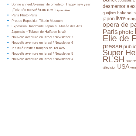
coulisses
Bonne année! Akemashite omedetō ! Happy new year !
ex
desmemoria
¡Feliz año nuevo! !سنة سعيدة! שנה טובה
hakanai s
guajiros
Paris Photo Paris
livre
japon
mag
Presse Exposition Tikotin Museum
opera de pa
Exposition Handmade Japan au Musée des Arts
Paris
photo
Japonais – Tokotin de Haïfa en Israël
Elie de 
Nouvelle aventure en Israel / Newsletter 7
Nouvelle aventure en Israel / Newsletter 6
presse
publi
In Situ à l’Institut français de Tel-Aviv
Super He
Nouvelle aventure en Israel / Newsletter 5
RLSH
Nouvelle aventure en Israel / Newsletter 4
sucr
USA
télévision
ver