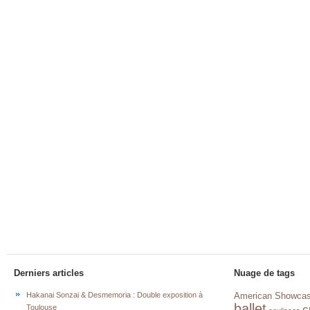
Derniers articles
Nuage de tags
Hakanai Sonzai & Desmemoria : Double exposition à
American Showca
ballet
c
Toulouse