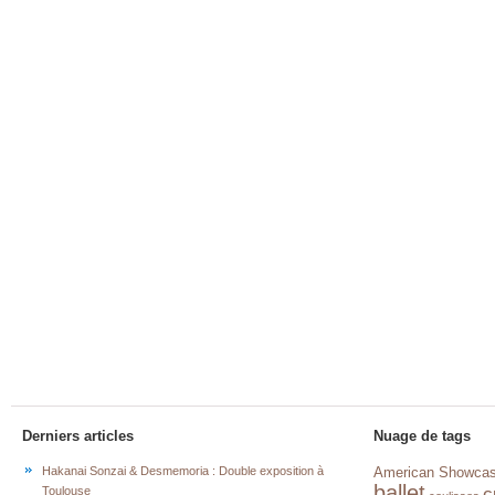
Derniers articles
Nuage de tags
Hakanai Sonzai & Desmemoria : Double exposition à
American Showca
ballet
c
Toulouse