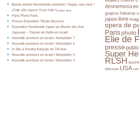
coulisses
Bonne année! Akemashite omedetō ! Happy new year !
ex
desmemoria
¡Feliz año nuevo! !سنة سعيدة! שנה טובה
hakanai s
guajiros
Paris Photo Paris
livre
japon
mag
Presse Exposition Tikotin Museum
opera de pa
Exposition Handmade Japan au Musée des Arts
Paris
photo
Japonais – Tokotin de Haïfa en Israël
Elie de 
Nouvelle aventure en Israel / Newsletter 7
Nouvelle aventure en Israel / Newsletter 6
presse
publi
In Situ à l’Institut français de Tel-Aviv
Super He
Nouvelle aventure en Israel / Newsletter 5
RLSH
Nouvelle aventure en Israel / Newsletter 4
sucr
USA
télévision
ver