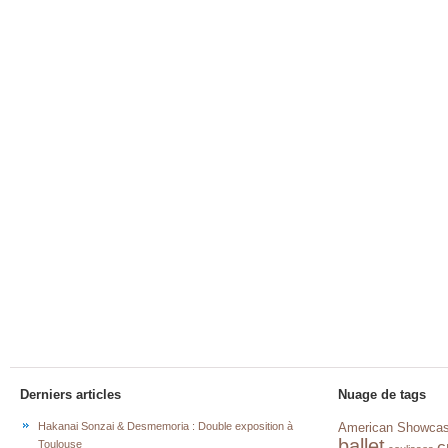
Derniers articles
Nuage de tags
Hakanai Sonzai & Desmemoria : Double exposition à
American Showca
ballet
c
Toulouse