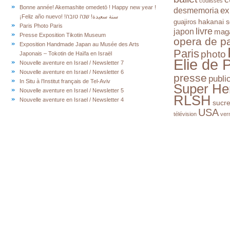
coulisses
Bonne année! Akemashite omedetō ! Happy new year !
ex
desmemoria
¡Feliz año nuevo! !سنة سعيدة! שנה טובה
hakanai s
guajiros
Paris Photo Paris
livre
japon
mag
Presse Exposition Tikotin Museum
opera de pa
Exposition Handmade Japan au Musée des Arts
Paris
photo
Japonais – Tokotin de Haïfa en Israël
Elie de 
Nouvelle aventure en Israel / Newsletter 7
Nouvelle aventure en Israel / Newsletter 6
presse
publi
In Situ à l’Institut français de Tel-Aviv
Super He
Nouvelle aventure en Israel / Newsletter 5
RLSH
Nouvelle aventure en Israel / Newsletter 4
sucr
USA
télévision
ver