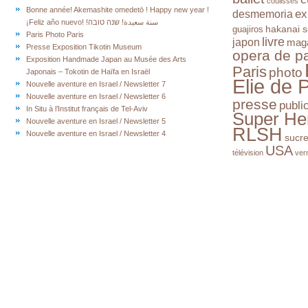
coulisses
Bonne année! Akemashite omedetō ! Happy new year !
ex
desmemoria
¡Feliz año nuevo! !سنة سعيدة! שנה טובה
hakanai s
guajiros
Paris Photo Paris
livre
japon
mag
Presse Exposition Tikotin Museum
opera de pa
Exposition Handmade Japan au Musée des Arts
Paris
photo
Japonais – Tokotin de Haïfa en Israël
Elie de 
Nouvelle aventure en Israel / Newsletter 7
Nouvelle aventure en Israel / Newsletter 6
presse
publi
In Situ à l’Institut français de Tel-Aviv
Super He
Nouvelle aventure en Israel / Newsletter 5
RLSH
Nouvelle aventure en Israel / Newsletter 4
sucr
USA
télévision
ver