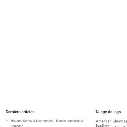
Derniers articles
Nuage de tags
Hakanai Sonzai & Desmemoria : Double exposition à
American Showca
ballet
c
Toulouse