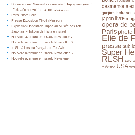
coulisses
Bonne année! Akemashite omedetō ! Happy new year !
ex
desmemoria
¡Feliz año nuevo! !سنة سعيدة! שנה טובה
hakanai s
guajiros
Paris Photo Paris
livre
japon
mag
Presse Exposition Tikotin Museum
opera de pa
Exposition Handmade Japan au Musée des Arts
Paris
photo
Japonais – Tokotin de Haïfa en Israël
Elie de 
Nouvelle aventure en Israel / Newsletter 7
Nouvelle aventure en Israel / Newsletter 6
presse
publi
In Situ à l’Institut français de Tel-Aviv
Super He
Nouvelle aventure en Israel / Newsletter 5
RLSH
Nouvelle aventure en Israel / Newsletter 4
sucr
USA
télévision
ver