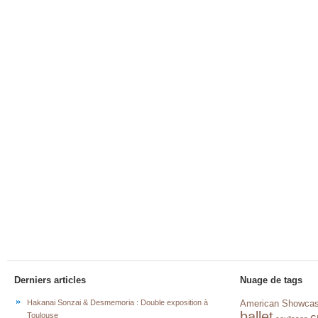
Derniers articles
Nuage de tags
Hakanai Sonzai & Desmemoria : Double exposition à
American Showca
ballet
c
Toulouse