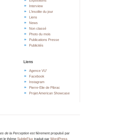
Expositions
Interview
L'insolite du jour
Liens
News
Non classé
Photo du mois
Publications Presse
Publicités
Liens
Agence VU'
Facebook
Instagram
Pierre-Elie de Pibrac
Projet American Showcase
res de la Perception
est fièrement propulsé par
et le thème
SubtleFlux
traduit par
WordPress