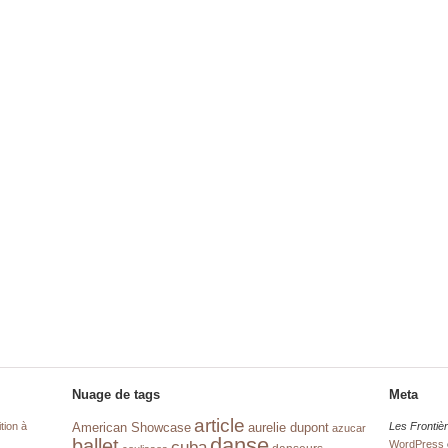
Nuage de tags
Meta
article
tion à
aurelie dupont
Les Frontiè
American Showcase
azucar
danse
ballet
cuba
WordPress