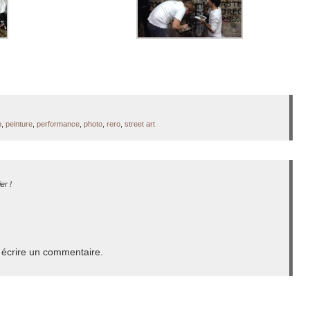
n
,
peinture
,
performance
,
photo
,
rero
,
street art
er !
écrire un commentaire.