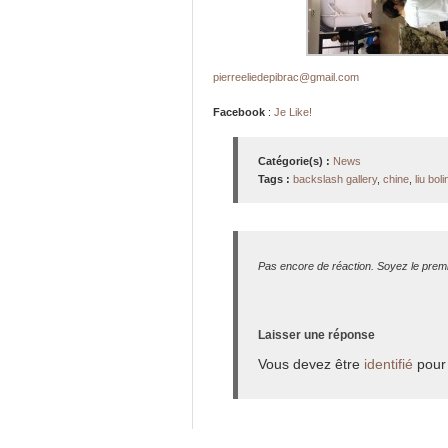
pierreeliedepibrac@gmail.com
Facebook
:
Je Like!
Catégorie(s) :
News
Tags :
backslash gallery
,
chine
,
liu boli
Pas encore de réaction. Soyez le premi
Laisser une réponse
Vous devez être
identifié
pour 