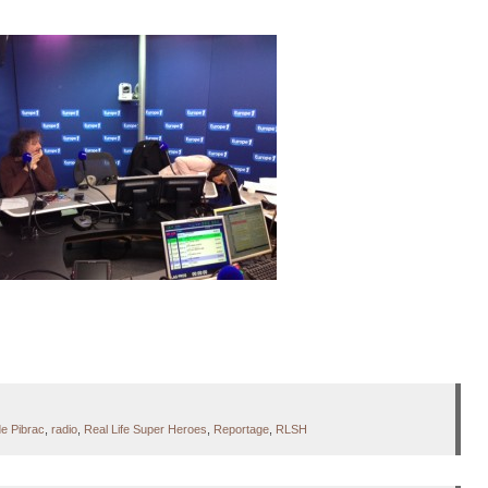
de Pibrac
,
radio
,
Real Life Super Heroes
,
Reportage
,
RLSH