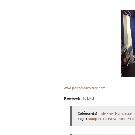
www.pierreeliedepibrac.com
Facebook
:
Je Like!
Catégorie(s) :
Interview
,
Non classé
Tags :
europe 1
,
interview
,
Pierre-Elie 