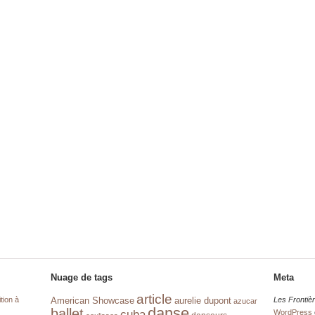
Nuage de tags
Meta
article
tion à
aurelie dupont
Les Frontiè
American Showcase
azucar
danse
ballet
cuba
WordPress