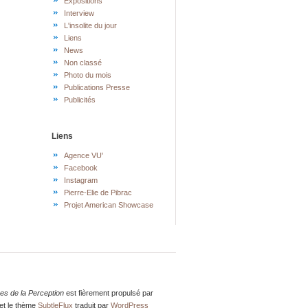
Expositions
Interview
L'insolite du jour
Liens
News
Non classé
Photo du mois
Publications Presse
Publicités
Liens
Agence VU'
Facebook
Instagram
Pierre-Elie de Pibrac
Projet American Showcase
res de la Perception
est fièrement propulsé par
et le thème
SubtleFlux
traduit par
WordPress