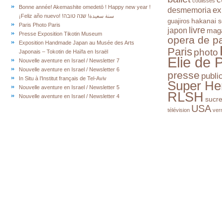
coulisses
Bonne année! Akemashite omedetō ! Happy new year !
ex
desmemoria
¡Feliz año nuevo! !سنة سعيدة! שנה טובה
hakanai s
guajiros
Paris Photo Paris
livre
japon
mag
Presse Exposition Tikotin Museum
opera de pa
Exposition Handmade Japan au Musée des Arts
Paris
photo
Japonais – Tokotin de Haïfa en Israël
Elie de 
Nouvelle aventure en Israel / Newsletter 7
Nouvelle aventure en Israel / Newsletter 6
presse
publi
In Situ à l’Institut français de Tel-Aviv
Super He
Nouvelle aventure en Israel / Newsletter 5
RLSH
Nouvelle aventure en Israel / Newsletter 4
sucr
USA
télévision
ver