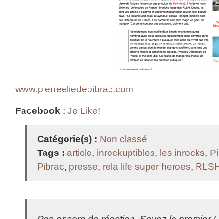
www.pierreeliedepibrac.com
Facebook
:
Je Like!
Catégorie(s) :
Non classé
Tags :
article
,
inrockuptibles
,
les inrocks
,
Pi
Pibrac
,
presse
,
rela life super heroes
,
RLS
Pas encore de réaction. Soyez le premier !