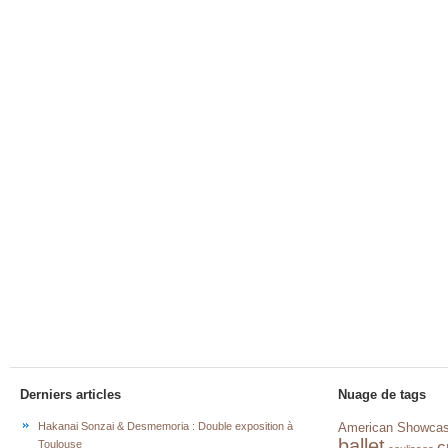
Derniers articles
Nuage de tags
Hakanai Sonzai & Desmemoria : Double exposition à
American Showca
ballet
c
Toulouse