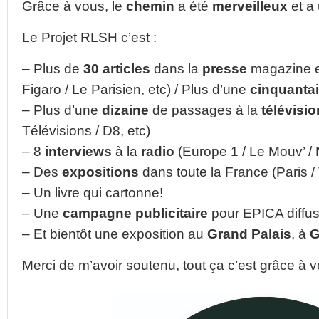
Grâce à vous, le
chemin
a été
merveilleux
et a
Le Projet RLSH c’est :
– Plus de
30 articles
dans la
presse
magazine et
Figaro / Le Parisien, etc) / Plus d’une
cinquanta
– Plus d’une
dizaine
de passages à la
télévisio
Télévisions / D8, etc)
– 8
interviews
à la
radio
(Europe 1 / Le Mouv’ / 
– Des
expositions
dans toute la France (Paris /
– Un livre qui cartonne!
– Une
campagne
publicitaire
pour EPICA diffus
– Et bientôt une exposition au
Grand
Palais
, à
G
Merci de m’avoir soutenu, tout ça c’est grâce à 