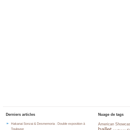
Derniers articles
Nuage de tags
Hakanai Sonzai & Desmemoria : Double exposition à
American Showca
ballet
c
Toulouse