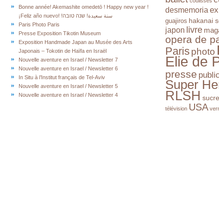
coulisses
Bonne année! Akemashite omedetō ! Happy new year !
ex
desmemoria
¡Feliz año nuevo! !سنة سعيدة! שנה טובה
hakanai s
guajiros
Paris Photo Paris
livre
japon
mag
Presse Exposition Tikotin Museum
opera de pa
Exposition Handmade Japan au Musée des Arts
Paris
photo
Japonais – Tokotin de Haïfa en Israël
Elie de 
Nouvelle aventure en Israel / Newsletter 7
Nouvelle aventure en Israel / Newsletter 6
presse
publi
In Situ à l’Institut français de Tel-Aviv
Super He
Nouvelle aventure en Israel / Newsletter 5
RLSH
Nouvelle aventure en Israel / Newsletter 4
sucr
USA
télévision
ver