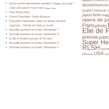
coulisses
Bonne année! Akemashite omedetō ! Happy new year !
ex
desmemoria
¡Feliz año nuevo! !سنة سعيدة! שנה טובה
hakanai s
guajiros
Paris Photo Paris
livre
japon
mag
Presse Exposition Tikotin Museum
opera de pa
Exposition Handmade Japan au Musée des Arts
Paris
photo
Japonais – Tokotin de Haïfa en Israël
Elie de 
Nouvelle aventure en Israel / Newsletter 7
Nouvelle aventure en Israel / Newsletter 6
presse
publi
In Situ à l’Institut français de Tel-Aviv
Super He
Nouvelle aventure en Israel / Newsletter 5
RLSH
Nouvelle aventure en Israel / Newsletter 4
sucr
USA
télévision
ver