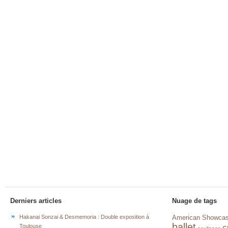
Derniers articles
Nuage de tags
Hakanai Sonzai & Desmemoria : Double exposition à
American Showca
ballet
c
Toulouse