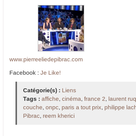
www.pierreeliedepibrac.com
Facebook :
Je Like!
Catégorie(s) :
Liens
Tags :
affiche
,
cinéma
,
france 2
,
laurent ruq
couche
,
onpc
,
paris a tout prix
,
philippe la
Pibrac
,
reem kherici