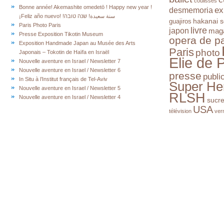
coulisses
Bonne année! Akemashite omedetō ! Happy new year !
ex
desmemoria
¡Feliz año nuevo! !سنة سعيدة! שנה טובה
hakanai s
guajiros
Paris Photo Paris
livre
japon
mag
Presse Exposition Tikotin Museum
opera de pa
Exposition Handmade Japan au Musée des Arts
Paris
photo
Japonais – Tokotin de Haïfa en Israël
Elie de 
Nouvelle aventure en Israel / Newsletter 7
Nouvelle aventure en Israel / Newsletter 6
presse
publi
In Situ à l’Institut français de Tel-Aviv
Super He
Nouvelle aventure en Israel / Newsletter 5
RLSH
Nouvelle aventure en Israel / Newsletter 4
sucr
USA
télévision
ver