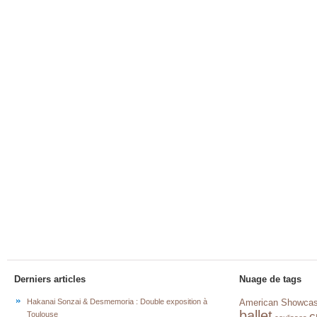
Derniers articles
Nuage de tags
Hakanai Sonzai & Desmemoria : Double exposition à
American Showca
ballet
c
Toulouse