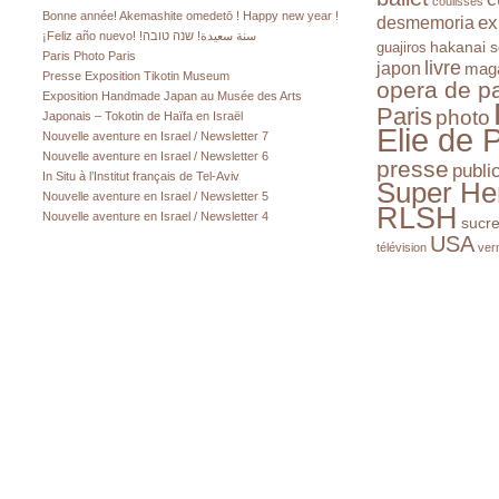
coulisses
Bonne année! Akemashite omedetō ! Happy new year !
ex
desmemoria
¡Feliz año nuevo! !سنة سعيدة! שנה טובה
hakanai s
guajiros
Paris Photo Paris
livre
japon
mag
Presse Exposition Tikotin Museum
opera de pa
Exposition Handmade Japan au Musée des Arts
Paris
photo
Japonais – Tokotin de Haïfa en Israël
Elie de 
Nouvelle aventure en Israel / Newsletter 7
Nouvelle aventure en Israel / Newsletter 6
presse
publi
In Situ à l’Institut français de Tel-Aviv
Super He
Nouvelle aventure en Israel / Newsletter 5
RLSH
Nouvelle aventure en Israel / Newsletter 4
sucr
USA
télévision
ver