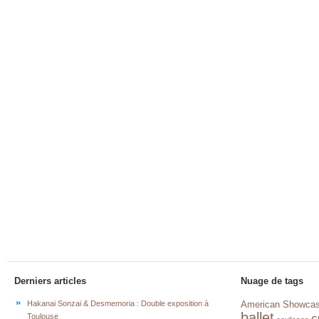
Derniers articles
Nuage de tags
Hakanai Sonzai & Desmemoria : Double exposition à
American Showca
ballet
c
Toulouse