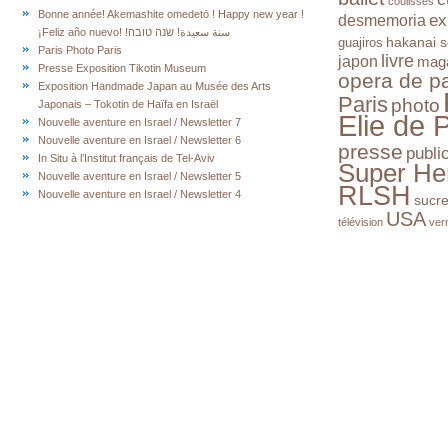
coulisses
Bonne année! Akemashite omedetō ! Happy new year !
ex
desmemoria
¡Feliz año nuevo! !سنة سعيدة! שנה טובה
hakanai s
guajiros
Paris Photo Paris
livre
japon
mag
Presse Exposition Tikotin Museum
opera de pa
Exposition Handmade Japan au Musée des Arts
Paris
photo
Japonais – Tokotin de Haïfa en Israël
Elie de 
Nouvelle aventure en Israel / Newsletter 7
Nouvelle aventure en Israel / Newsletter 6
presse
publi
In Situ à l’Institut français de Tel-Aviv
Super He
Nouvelle aventure en Israel / Newsletter 5
RLSH
Nouvelle aventure en Israel / Newsletter 4
sucr
USA
télévision
ver