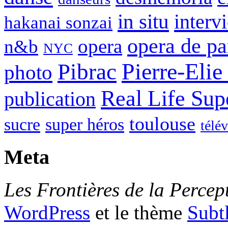
in situ
interv
hakanai sonzai
opera de pa
opera
n&b
NYC
Pierre-Elie
Pibrac
photo
Real Life Sup
publication
toulouse
sucre
super héros
télé
Meta
Les Frontières de la Percep
WordPress
et le thème
Subt