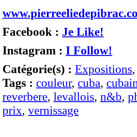
www.pierreeliedepibrac.c
Facebook :
Je Like!
Instagram :
I Follow!
Catégorie(s) :
Expositions
Tags :
couleur
,
cuba
,
cubai
reverbere
,
levallois
,
n&b
,
p
prix
,
vernissage