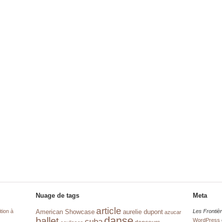
Nuage de tags
Meta
article
tion à
aurelie dupont
Les Frontiè
American Showcase
azucar
danse
ballet
cuba
WordPress