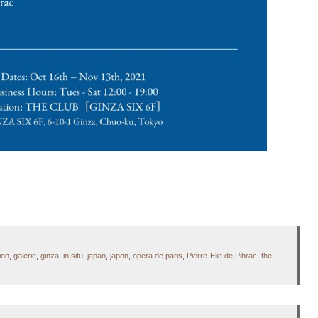
ion
,
galerie
,
ginza
,
in situ
,
japan
,
japon
,
opera de paris
,
Pierre-Elie de Pibrac
,
the