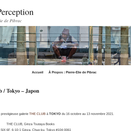
Perception
ie de Pibrac
Accueil
À Propos : Pierre-Elie de Pibrac
ub / Tokyo – Japon
 prestigieuse galerie
THE CLUB
à
TOKYO
du 16 octobre au 13 novembre 2021.
THE CLUB, Ginza Tsutaya Books
SIX 6F, 6-10-1 Ginza, Chuo-ku, Tokyo #104-0061