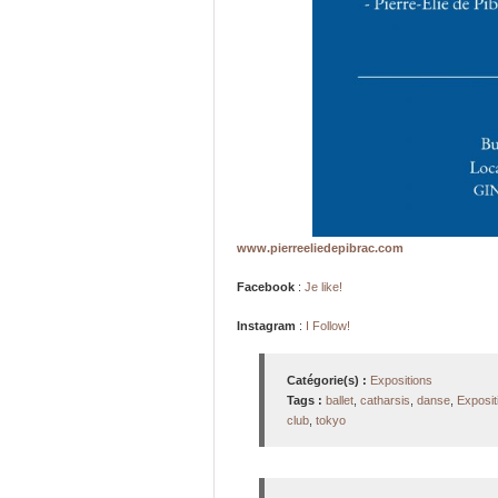
www.pierreeliedepibrac.com
Facebook
:
Je like!
Instagram
:
I Follow!
Catégorie(s) :
Expositions
Tags :
ballet
,
catharsis
,
danse
,
Exposit
club
,
tokyo