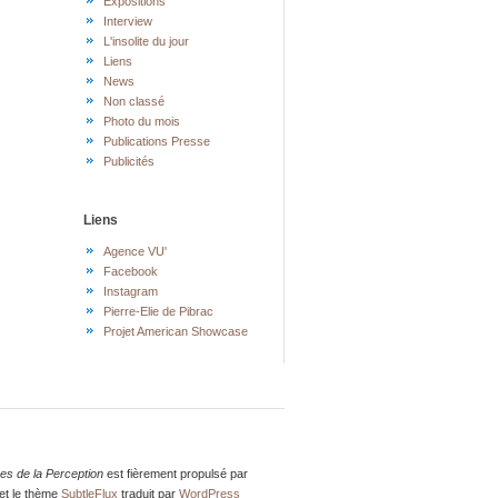
Expositions
Interview
L'insolite du jour
Liens
News
Non classé
Photo du mois
Publications Presse
Publicités
Liens
Agence VU'
Facebook
Instagram
Pierre-Elie de Pibrac
Projet American Showcase
res de la Perception
est fièrement propulsé par
et le thème
SubtleFlux
traduit par
WordPress