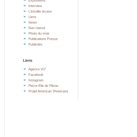
Expositions
Interview
L'insolite du jour
Liens
News
Non classé
Photo du mois
Publications Presse
Publicités
Liens
Agence VU'
Facebook
Instagram
Pierre-Elie de Pibrac
Projet American Showcase