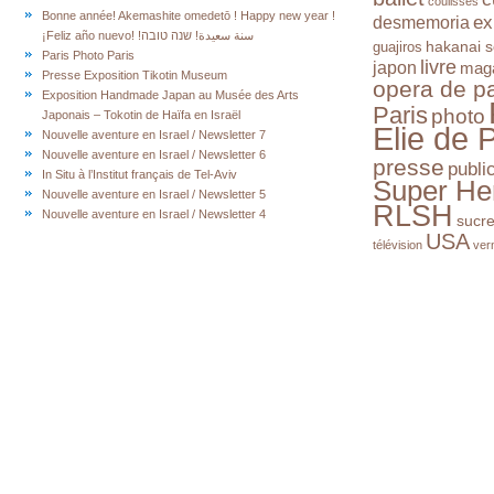
coulisses
Bonne année! Akemashite omedetō ! Happy new year !
ex
desmemoria
¡Feliz año nuevo! !سنة سعيدة! שנה טובה
hakanai s
guajiros
Paris Photo Paris
livre
japon
mag
Presse Exposition Tikotin Museum
opera de pa
Exposition Handmade Japan au Musée des Arts
Paris
photo
Japonais – Tokotin de Haïfa en Israël
Elie de 
Nouvelle aventure en Israel / Newsletter 7
Nouvelle aventure en Israel / Newsletter 6
presse
publi
In Situ à l’Institut français de Tel-Aviv
Super He
Nouvelle aventure en Israel / Newsletter 5
RLSH
Nouvelle aventure en Israel / Newsletter 4
sucr
USA
télévision
ver