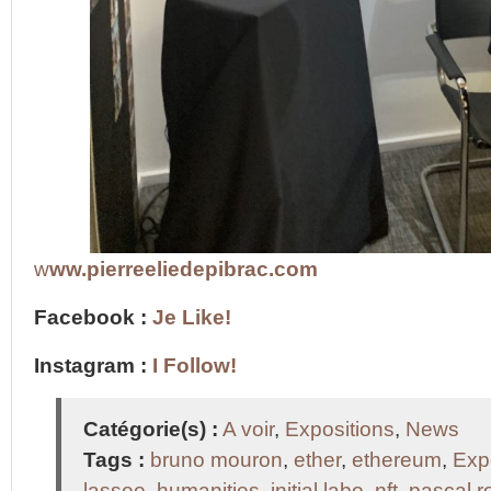
w
ww.pierreeliedepibrac.com
Facebook :
Je Like!
Instagram :
I Follow!
Catégorie(s) :
A voir
,
Expositions
,
News
Tags :
bruno mouron
,
ether
,
ethereum
,
Exp
lassee
,
humanities
,
initial labo
,
nft
,
pascal r