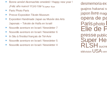
Bonne année! Akemashite omedetō ! Happy new year !
ex
desmemoria
¡Feliz año nuevo! !سنة سعيدة! שנה טובה
hakanai s
guajiros
Paris Photo Paris
livre
japon
mag
Presse Exposition Tikotin Museum
opera de pa
Exposition Handmade Japan au Musée des Arts
Paris
photo
Japonais – Tokotin de Haïfa en Israël
Elie de 
Nouvelle aventure en Israel / Newsletter 7
Nouvelle aventure en Israel / Newsletter 6
presse
publi
In Situ à l’Institut français de Tel-Aviv
Super He
Nouvelle aventure en Israel / Newsletter 5
RLSH
Nouvelle aventure en Israel / Newsletter 4
sucr
USA
télévision
ver