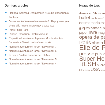
Derniers articles
Nuage de tags
Hakanai Sonzai & Desmemoria : Double exposition à
American Showca
ballet
c
Toulouse
coulisses
Bonne année! Akemashite omedetō ! Happy new year !
ex
desmemoria
¡Feliz año nuevo! !سنة سعيدة! שנה טובה
hakanai s
guajiros
Paris Photo Paris
livre
japon
mag
Presse Exposition Tikotin Museum
opera de pa
Exposition Handmade Japan au Musée des Arts
Paris
photo
Japonais – Tokotin de Haïfa en Israël
Elie de 
Nouvelle aventure en Israel / Newsletter 7
Nouvelle aventure en Israel / Newsletter 6
presse
publi
In Situ à l’Institut français de Tel-Aviv
Super He
Nouvelle aventure en Israel / Newsletter 5
RLSH
Nouvelle aventure en Israel / Newsletter 4
sucr
USA
télévision
ver