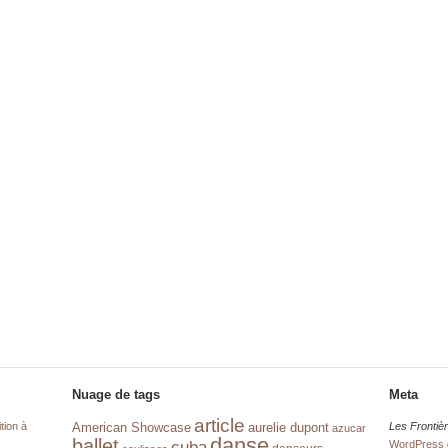
Nuage de tags
Meta
article
tion à
aurelie dupont
Les Frontiè
American Showcase
azucar
danse
ballet
cuba
WordPress