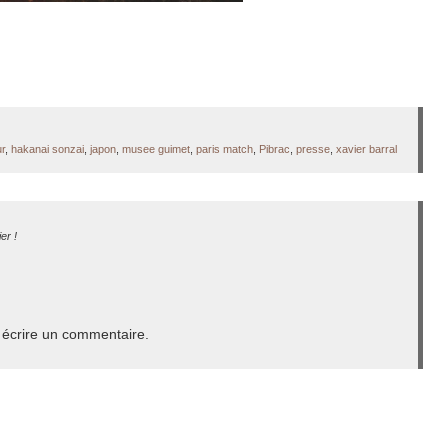
r
,
hakanai sonzai
,
japon
,
musee guimet
,
paris match
,
Pibrac
,
presse
,
xavier barral
er !
écrire un commentaire.