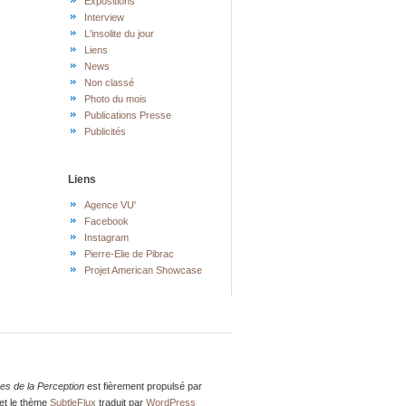
Expositions
Interview
L'insolite du jour
Liens
News
Non classé
Photo du mois
Publications Presse
Publicités
Liens
Agence VU'
Facebook
Instagram
Pierre-Elie de Pibrac
Projet American Showcase
res de la Perception
est fièrement propulsé par
et le thème
SubtleFlux
traduit par
WordPress