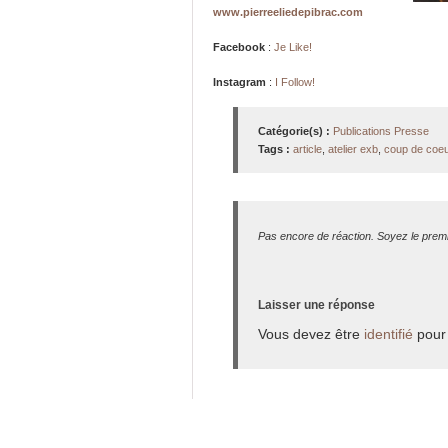
www.pierreeliedepibrac.com
Facebook
:
Je Like!
Instagram
:
I Follow!
Catégorie(s) :
Publications Presse
Tags :
article
,
atelier exb
,
coup de coeu
Pas encore de réaction. Soyez le premi
Laisser une réponse
Vous devez être
identifié
pour 