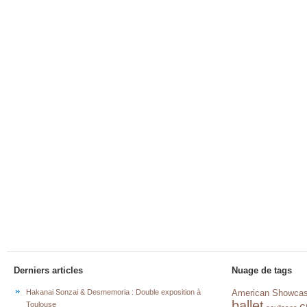
Derniers articles
Nuage de tags
Hakanai Sonzai & Desmemoria : Double exposition à
American Showca
ballet
c
Toulouse