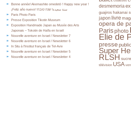
coulisses
Bonne année! Akemashite omedetō ! Happy new year !
ex
desmemoria
¡Feliz año nuevo! !سنة سعيدة! שנה טובה
hakanai s
guajiros
Paris Photo Paris
livre
japon
mag
Presse Exposition Tikotin Museum
opera de pa
Exposition Handmade Japan au Musée des Arts
Paris
photo
Japonais – Tokotin de Haïfa en Israël
Elie de 
Nouvelle aventure en Israel / Newsletter 7
Nouvelle aventure en Israel / Newsletter 6
presse
publi
In Situ à l’Institut français de Tel-Aviv
Super He
Nouvelle aventure en Israel / Newsletter 5
RLSH
Nouvelle aventure en Israel / Newsletter 4
sucr
USA
télévision
ver