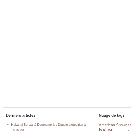
Derniers articles
Nuage de tags
Hakanai Sonzai & Desmemoria : Double exposition à
American Showca
ballet
c
Toulouse