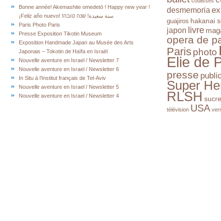
coulisses
Bonne année! Akemashite omedetō ! Happy new year !
ex
desmemoria
¡Feliz año nuevo! !سنة سعيدة! שנה טובה
hakanai s
guajiros
Paris Photo Paris
livre
japon
mag
Presse Exposition Tikotin Museum
opera de pa
Exposition Handmade Japan au Musée des Arts
Paris
photo
Japonais – Tokotin de Haïfa en Israël
Elie de 
Nouvelle aventure en Israel / Newsletter 7
Nouvelle aventure en Israel / Newsletter 6
presse
publi
In Situ à l’Institut français de Tel-Aviv
Super He
Nouvelle aventure en Israel / Newsletter 5
RLSH
Nouvelle aventure en Israel / Newsletter 4
sucr
USA
télévision
ver